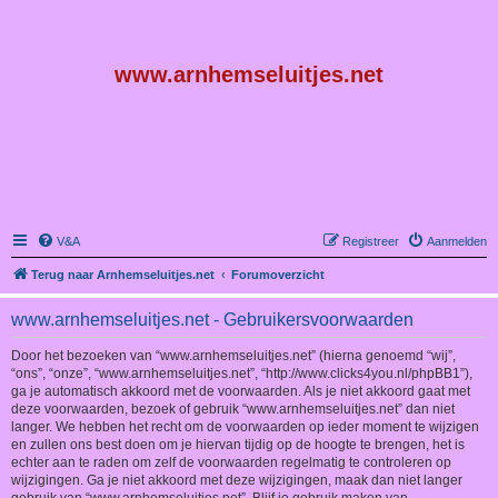
www.arnhemseluitjes.net
V&A
Registreer
Aanmelden
Terug naar Arnhemseluitjes.net
Forumoverzicht
www.arnhemseluitjes.net - Gebruikersvoorwaarden
Door het bezoeken van “www.arnhemseluitjes.net” (hierna genoemd “wij”,
“ons”, “onze”, “www.arnhemseluitjes.net”, “http://www.clicks4you.nl/phpBB1”),
ga je automatisch akkoord met de voorwaarden. Als je niet akkoord gaat met
deze voorwaarden, bezoek of gebruik “www.arnhemseluitjes.net” dan niet
langer. We hebben het recht om de voorwaarden op ieder moment te wijzigen
en zullen ons best doen om je hiervan tijdig op de hoogte te brengen, het is
echter aan te raden om zelf de voorwaarden regelmatig te controleren op
wijzigingen. Ga je niet akkoord met deze wijzigingen, maak dan niet langer