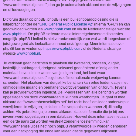
gebruik van “www.arnhemseluitjes.net”. Blijf je gebruik maken van
“www.arnhemseluitjes.net”, dan ga je automatisch akkoord met de wijzigingen
en of toevoegingen.
Dit forum draait op phpBB. phpBB is een bulletinboardoplossing die is
uitgebracht onder de “
GNU General Public License v2
” (hierna “GPL”) en kan
gedownload worden via
www.phpbb.com
en via de Nederlandstalige website
www.phpbb.nl
. De phpBB-software maakt internetgebaseerde discussies
mogelijk. phpBB Limited is niet verantwoordelijk voor wat wordt toegestaan of
juist geweigerd als toelaatbare inhoud en/of gedrag. Meer informatie over
phpBB kun je vinden op
https://www.phpbb.com/
of de Nederlandstalige
website
www.phpbb.nl
.
Je verklaart geen berichten te plaatsen die kwetsend, obsceen, vulgair,
lasterlijk, haatdragend, dreigend, seksueel georiënteerd of enig ander
materiaal bevat die de wetten van je eigen land, het land waar
“www.arnhemseluitjes.net” is gehost of internationale wetgeving kunnen
schenden. Het plaatsen van dergelijke berichten kan ertoe leiden dat je met
onmiddellijke ingang en permanent wordt verbannen van dit forum. Tevens
kan je provider worden ingelicht. De IP-adressen van alle berichten worden
opgeslagen om deze voorwaarden te kunnen waarborgen. Je gaat er mee
akkoord dat “www.arnhemseluitjes.net” het recht heeft om ieder onderwerp te
verwijderen, te wijzigen, te sluiten of te verplaatsen wanneer zij dit nodig
achten. Als gebruiker ga je ermee akkoord, dat de informatie die je bij ons
invoert wordt opgeslagen in een database. Hoewel deze informatie niet aan
een derde partij zal worden verstrekt zónder je toestemming, kan
“www.arnhemseluitjes.net” nóch phpBB verantwoordelijk worden gehouden
voor een hackpoging die ertoe kan leiden dat de gegevens vrijkomen.