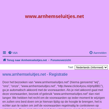
www.arnhemseluitjes.net
V&A
Aanmelden
Terug naar Arnhemseluitjes.net
Forumoverzicht
Taal:
www.arnhemseluitjes.net - Registratie
Door het bezoeken van “www.arnhemseluitjes.net” (hierna genoemd “wij”,
“ons”, “onze”, “www.arnhemseluitjes.net”, “http://www.clicks4you.nl/phpBB1”),
ga je automatisch akkoord met de voorwaarden. Als je niet akkoord gaat met
deze voorwaarden, bezoek of gebruik “www.arnhemseluitjes.net” dan niet
langer. We hebben het recht om de voorwaarden op ieder moment te wijzigen
en zullen ons best doen om je hiervan tijdig op de hoogte te brengen, het is
echter aan te raden om zelf de voorwaarden regelmatig te controleren op