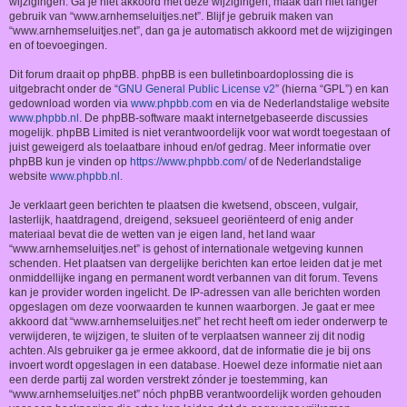
wijzigingen. Ga je niet akkoord met deze wijzigingen, maak dan niet langer
gebruik van “www.arnhemseluitjes.net”. Blijf je gebruik maken van
“www.arnhemseluitjes.net”, dan ga je automatisch akkoord met de wijzigingen
en of toevoegingen.
Dit forum draait op phpBB. phpBB is een bulletinboardoplossing die is
uitgebracht onder de “
GNU General Public License v2
” (hierna “GPL”) en kan
gedownload worden via
www.phpbb.com
en via de Nederlandstalige website
www.phpbb.nl
. De phpBB-software maakt internetgebaseerde discussies
mogelijk. phpBB Limited is niet verantwoordelijk voor wat wordt toegestaan of
juist geweigerd als toelaatbare inhoud en/of gedrag. Meer informatie over
phpBB kun je vinden op
https://www.phpbb.com/
of de Nederlandstalige
website
www.phpbb.nl
.
Je verklaart geen berichten te plaatsen die kwetsend, obsceen, vulgair,
lasterlijk, haatdragend, dreigend, seksueel georiënteerd of enig ander
materiaal bevat die de wetten van je eigen land, het land waar
“www.arnhemseluitjes.net” is gehost of internationale wetgeving kunnen
schenden. Het plaatsen van dergelijke berichten kan ertoe leiden dat je met
onmiddellijke ingang en permanent wordt verbannen van dit forum. Tevens
kan je provider worden ingelicht. De IP-adressen van alle berichten worden
opgeslagen om deze voorwaarden te kunnen waarborgen. Je gaat er mee
akkoord dat “www.arnhemseluitjes.net” het recht heeft om ieder onderwerp te
verwijderen, te wijzigen, te sluiten of te verplaatsen wanneer zij dit nodig
achten. Als gebruiker ga je ermee akkoord, dat de informatie die je bij ons
invoert wordt opgeslagen in een database. Hoewel deze informatie niet aan
een derde partij zal worden verstrekt zónder je toestemming, kan
“www.arnhemseluitjes.net” nóch phpBB verantwoordelijk worden gehouden