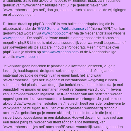
wijzigingen. Ga je niet akkoord met deze wijzigingen, maak dan niet langer
gebruik van “www.arnhemseluitjes.net”. Blijf je gebruik maken van
“www.arnhemseluitjes.net”, dan ga je automatisch akkoord met de wijzigingen
en of toevoegingen.
Dit forum draait op phpBB. phpBB is een bulletinboardoplossing die is
uitgebracht onder de “
GNU General Public License v2
” (hierna “GPL”) en kan
gedownload worden via
www.phpbb.com
en via de Nederlandstalige website
www.phpbb.nl
. De phpBB-software maakt internetgebaseerde discussies
mogelijk. phpBB Limited is niet verantwoordelijk voor wat wordt toegestaan of
juist geweigerd als toelaatbare inhoud en/of gedrag. Meer informatie over
phpBB kun je vinden op
https://www.phpbb.com/
of de Nederlandstalige
website
www.phpbb.nl
.
Je verklaart geen berichten te plaatsen die kwetsend, obsceen, vulgair,
lasterlijk, haatdragend, dreigend, seksueel georiënteerd of enig ander
materiaal bevat die de wetten van je eigen land, het land waar
“www.arnhemseluitjes.net” is gehost of internationale wetgeving kunnen
schenden. Het plaatsen van dergelijke berichten kan ertoe leiden dat je met
onmiddellijke ingang en permanent wordt verbannen van dit forum. Tevens
kan je provider worden ingelicht. De IP-adressen van alle berichten worden
opgeslagen om deze voorwaarden te kunnen waarborgen. Je gaat er mee
akkoord dat “www.arnhemseluitjes.net” het recht heeft om ieder onderwerp te
verwijderen, te wijzigen, te sluiten of te verplaatsen wanneer zij dit nodig
achten. Als gebruiker ga je ermee akkoord, dat de informatie die je bij ons
invoert wordt opgeslagen in een database. Hoewel deze informatie niet aan
een derde partij zal worden verstrekt zónder je toestemming, kan
“www.arnhemseluitjes.net” nóch phpBB verantwoordelijk worden gehouden