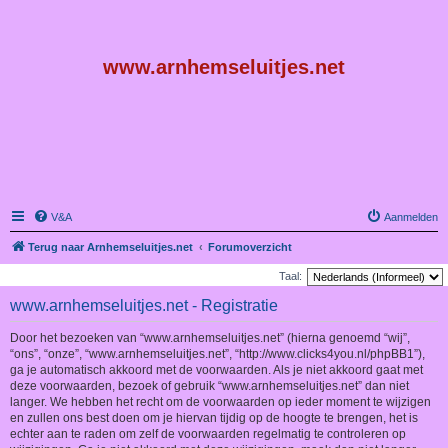
www.arnhemseluitjes.net
V&A
Aanmelden
Terug naar Arnhemseluitjes.net
Forumoverzicht
Taal:
www.arnhemseluitjes.net - Registratie
Door het bezoeken van “www.arnhemseluitjes.net” (hierna genoemd “wij”,
“ons”, “onze”, “www.arnhemseluitjes.net”, “http://www.clicks4you.nl/phpBB1”),
ga je automatisch akkoord met de voorwaarden. Als je niet akkoord gaat met
deze voorwaarden, bezoek of gebruik “www.arnhemseluitjes.net” dan niet
langer. We hebben het recht om de voorwaarden op ieder moment te wijzigen
en zullen ons best doen om je hiervan tijdig op de hoogte te brengen, het is
echter aan te raden om zelf de voorwaarden regelmatig te controleren op