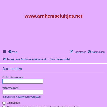
www.arnhemseluitjes.net
V&A
Registreer
Aanmelden
Terug naar Arnhemseluitjes.net
Forumoverzicht
Aanmelden
Gebruikersnaam:
Wachtwoord:
Ik ben mijn wachtwoord vergeten
Onthouden
Mij deze sessie niet weergeven in de lijst met online gebruikers