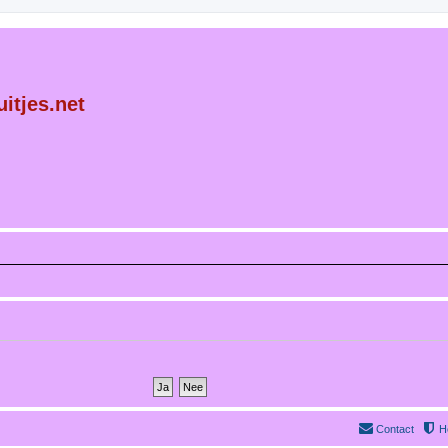
itjes.net
Contact
H