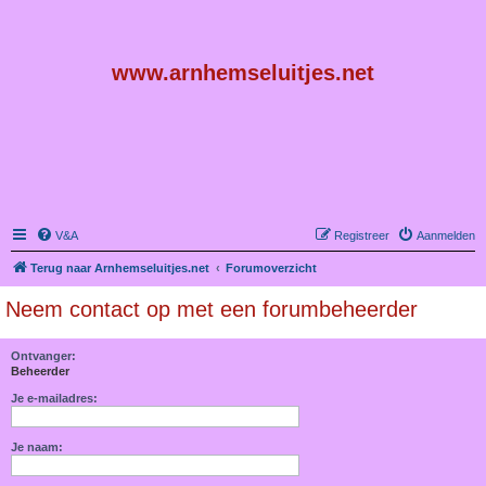
www.arnhemseluitjes.net
V&A
Registreer
Aanmelden
Terug naar Arnhemseluitjes.net
Forumoverzicht
Neem contact op met een forumbeheerder
Ontvanger:
Beheerder
Je e-mailadres:
Je naam: