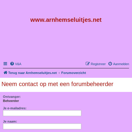
www.arnhemseluitjes.net
V&A
Registreer
Aanmelden
Terug naar Arnhemseluitjes.net
Forumoverzicht
Neem contact op met een forumbeheerder
Ontvanger:
Beheerder
Je e-mailadres:
Je naam: