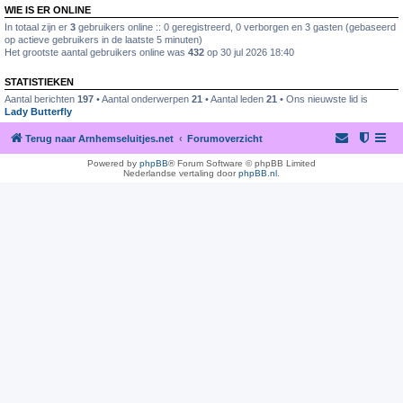
WIE IS ER ONLINE
In totaal zijn er
3
gebruikers online :: 0 geregistreerd, 0 verborgen en 3 gasten (gebaseerd
op actieve gebruikers in de laatste 5 minuten)
Het grootste aantal gebruikers online was
432
op 30 jul 2026 18:40
STATISTIEKEN
Aantal berichten
197
• Aantal onderwerpen
21
• Aantal leden
21
• Ons nieuwste lid is
Lady Butterfly
Terug naar Arnhemseluitjes.net
Forumoverzicht
Powered by
phpBB
® Forum Software © phpBB Limited
Nederlandse vertaling door
phpBB.nl
.