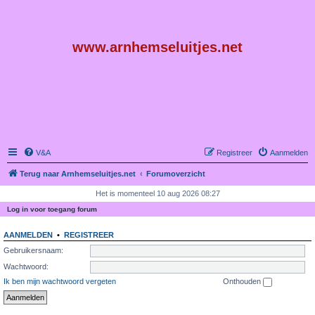
www.arnhemseluitjes.net
V&A
Registreer
Aanmelden
Terug naar Arnhemseluitjes.net
Forumoverzicht
Het is momenteel 10 aug 2026 08:27
Log in voor toegang forum
AANMELDEN
•
REGISTREER
Gebruikersnaam:
Wachtwoord:
Ik ben mijn wachtwoord vergeten
Onthouden