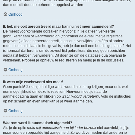
dat je niet verbannen bent. Het is ook mogelijk dat de forumconfiguratie fout is,
dan moet dit door de beheerder opgelost worden.
Omhoog
Ik heb me ooit geregistreerd maar kan nu niet meer aanmelden!?
De meest voorkomende oorzaken hiervoor zijn: je gaf een verkeerde
gebruikersnaam of wachtwoord op (controleer de e-mail met je registratie
gegevens) of een beheerder heeft je account verwijderd om één of andere
reden. Indien dit laatste het geval is, heb je dan ooit een bericht geplaatst? Het
is normaal dat forums om de zoveel tijd gebruikers, die nog geen berichten
geplaatst hebben, verwijderen. Dit doen ze om de database qua omvang te
verkleinen. Probeer je opnieuw te registreren en meng je in de discussies.
Omhoog
Ik weet mijn wachtwoord niet meer!
Geen paniek! Je kan je huidige wachtwoord niet terug krijgen, maar er is wel
een mogelijkheid om deze te resetten. Hiervoor moet je naar de
aanmeldpagina gaan en klikken op
wachtwoord vergeten?
. Volg de instructies
op het scherm en even later kan je je weer aanmelden.
Omhoog
Waarom word ik automatisch afgemeld?
Als je de optie
meld mij automatisch aan bij ieder bezoek
niet aanvinkt, blijf je
maar voor een bepaalde tijd aangemeld. Zo wordt vermeden dat anderen je