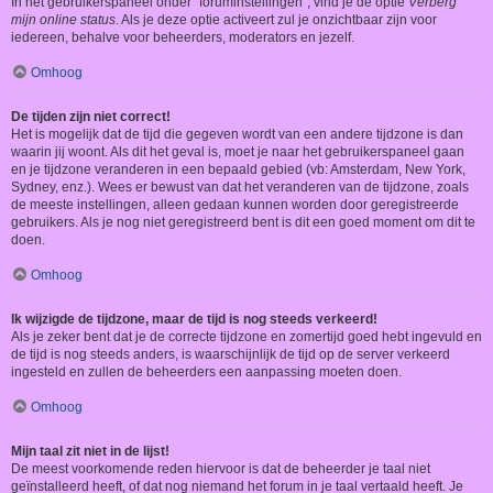
In het gebruikerspaneel onder "foruminstellingen", vind je de optie
Verberg
mijn online status
. Als je deze optie activeert zul je onzichtbaar zijn voor
iedereen, behalve voor beheerders, moderators en jezelf.
Omhoog
De tijden zijn niet correct!
Het is mogelijk dat de tijd die gegeven wordt van een andere tijdzone is dan
waarin jij woont. Als dit het geval is, moet je naar het gebruikerspaneel gaan
en je tijdzone veranderen in een bepaald gebied (vb: Amsterdam, New York,
Sydney, enz.). Wees er bewust van dat het veranderen van de tijdzone, zoals
de meeste instellingen, alleen gedaan kunnen worden door geregistreerde
gebruikers. Als je nog niet geregistreerd bent is dit een goed moment om dit te
doen.
Omhoog
Ik wijzigde de tijdzone, maar de tijd is nog steeds verkeerd!
Als je zeker bent dat je de correcte tijdzone en zomertijd goed hebt ingevuld en
de tijd is nog steeds anders, is waarschijnlijk de tijd op de server verkeerd
ingesteld en zullen de beheerders een aanpassing moeten doen.
Omhoog
Mijn taal zit niet in de lijst!
De meest voorkomende reden hiervoor is dat de beheerder je taal niet
geïnstalleerd heeft, of dat nog niemand het forum in je taal vertaald heeft. Je