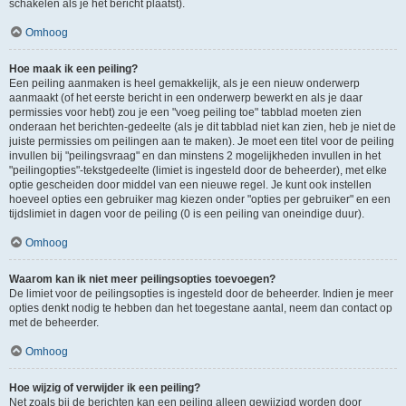
schakelen als je het bericht plaatst).
Omhoog
Hoe maak ik een peiling?
Een peiling aanmaken is heel gemakkelijk, als je een nieuw onderwerp
aanmaakt (of het eerste bericht in een onderwerp bewerkt en als je daar
permissies voor hebt) zou je een "voeg peiling toe" tabblad moeten zien
onderaan het berichten-gedeelte (als je dit tabblad niet kan zien, heb je niet de
juiste permissies om peilingen aan te maken). Je moet een titel voor de peiling
invullen bij "peilingsvraag" en dan minstens 2 mogelijkheden invullen in het
"peilingopties"-tekstgedeelte (limiet is ingesteld door de beheerder), met elke
optie gescheiden door middel van een nieuwe regel. Je kunt ook instellen
hoeveel opties een gebruiker mag kiezen onder "opties per gebruiker" en een
tijdslimiet in dagen voor de peiling (0 is een peiling van oneindige duur).
Omhoog
Waarom kan ik niet meer peilingsopties toevoegen?
De limiet voor de peilingsopties is ingesteld door de beheerder. Indien je meer
opties denkt nodig te hebben dan het toegestane aantal, neem dan contact op
met de beheerder.
Omhoog
Hoe wijzig of verwijder ik een peiling?
Net zoals bij de berichten kan een peiling alleen gewijzigd worden door