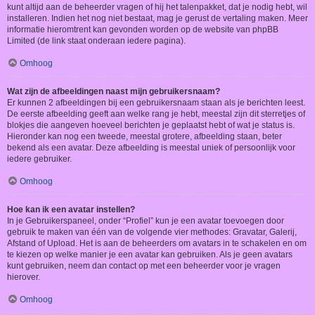
kunt altijd aan de beheerder vragen of hij het talenpakket, dat je nodig hebt, wil
installeren. Indien het nog niet bestaat, mag je gerust de vertaling maken. Meer
informatie hieromtrent kan gevonden worden op de website van phpBB
Limited (de link staat onderaan iedere pagina).
Omhoog
Wat zijn de afbeeldingen naast mijn gebruikersnaam?
Er kunnen 2 afbeeldingen bij een gebruikersnaam staan als je berichten leest.
De eerste afbeelding geeft aan welke rang je hebt, meestal zijn dit sterretjes of
blokjes die aangeven hoeveel berichten je geplaatst hebt of wat je status is.
Hieronder kan nog een tweede, meestal grotere, afbeelding staan, beter
bekend als een avatar. Deze afbeelding is meestal uniek of persoonlijk voor
iedere gebruiker.
Omhoog
Hoe kan ik een avatar instellen?
In je Gebruikerspaneel, onder “Profiel” kun je een avatar toevoegen door
gebruik te maken van één van de volgende vier methodes: Gravatar, Galerij,
Afstand of Upload. Het is aan de beheerders om avatars in te schakelen en om
te kiezen op welke manier je een avatar kan gebruiken. Als je geen avatars
kunt gebruiken, neem dan contact op met een beheerder voor je vragen
hierover.
Omhoog