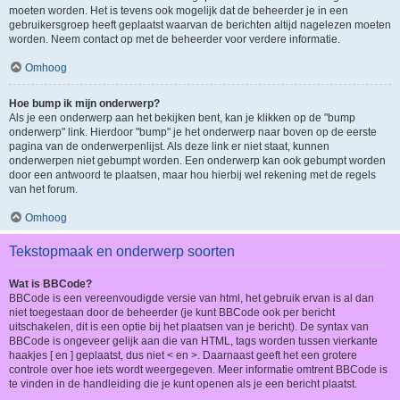
moeten worden. Het is tevens ook mogelijk dat de beheerder je in een
gebruikersgroep heeft geplaatst waarvan de berichten altijd nagelezen moeten
worden. Neem contact op met de beheerder voor verdere informatie.
Omhoog
Hoe bump ik mijn onderwerp?
Als je een onderwerp aan het bekijken bent, kan je klikken op de "bump
onderwerp" link. Hierdoor "bump" je het onderwerp naar boven op de eerste
pagina van de onderwerpenlijst. Als deze link er niet staat, kunnen
onderwerpen niet gebumpt worden. Een onderwerp kan ook gebumpt worden
door een antwoord te plaatsen, maar hou hierbij wel rekening met de regels
van het forum.
Omhoog
Tekstopmaak en onderwerp soorten
Wat is BBCode?
BBCode is een vereenvoudigde versie van html, het gebruik ervan is al dan
niet toegestaan door de beheerder (je kunt BBCode ook per bericht
uitschakelen, dit is een optie bij het plaatsen van je bericht). De syntax van
BBCode is ongeveer gelijk aan die van HTML, tags worden tussen vierkante
haakjes [ en ] geplaatst, dus niet < en >. Daarnaast geeft het een grotere
controle over hoe iets wordt weergegeven. Meer informatie omtrent BBCode is
te vinden in de handleiding die je kunt openen als je een bericht plaatst.