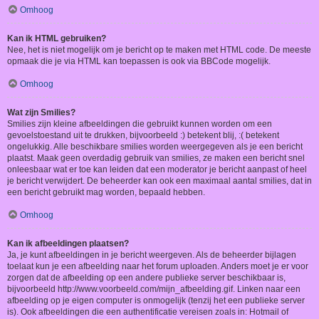
Omhoog
Kan ik HTML gebruiken?
Nee, het is niet mogelijk om je bericht op te maken met HTML code. De meeste
opmaak die je via HTML kan toepassen is ook via BBCode mogelijk.
Omhoog
Wat zijn Smilies?
Smilies zijn kleine afbeeldingen die gebruikt kunnen worden om een
gevoelstoestand uit te drukken, bijvoorbeeld :) betekent blij, :( betekent
ongelukkig. Alle beschikbare smilies worden weergegeven als je een bericht
plaatst. Maak geen overdadig gebruik van smilies, ze maken een bericht snel
onleesbaar wat er toe kan leiden dat een moderator je bericht aanpast of heel
je bericht verwijdert. De beheerder kan ook een maximaal aantal smilies, dat in
een bericht gebruikt mag worden, bepaald hebben.
Omhoog
Kan ik afbeeldingen plaatsen?
Ja, je kunt afbeeldingen in je bericht weergeven. Als de beheerder bijlagen
toelaat kun je een afbeelding naar het forum uploaden. Anders moet je er voor
zorgen dat de afbeelding op een andere publieke server beschikbaar is,
bijvoorbeeld http://www.voorbeeld.com/mijn_afbeelding.gif. Linken naar een
afbeelding op je eigen computer is onmogelijk (tenzij het een publieke server
is). Ook afbeeldingen die een authentificatie vereisen zoals in: Hotmail of