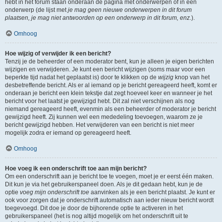
hebt in het forum staan onderaan de pagina met onderwerpen of in een
onderwerp (de lijst met
je mag geen nieuwe onderwerpen in dit forum
plaatsen, je mag niet antwoorden op een onderwerp in dit forum, enz.
).
Omhoog
Hoe wijzig of verwijder ik een bericht?
Tenzij je de beheerder of een moderator bent, kun je alleen je eigen berichten
wijzigen en verwijderen. Je kunt een bericht wijzigen (soms maar voor een
beperkte tijd nadat het geplaatst is) door te klikken op de
wijzig
knop van het
desbetreffende bericht. Als er al iemand op je bericht gereageerd heeft, komt er
onderaan je bericht een klein tekstje dat zegt hoeveel keer en wanneer je het
bericht voor het laatst je gewijzigd hebt. Dit zal niet verschijnen als nog
niemand gereageerd heeft, evenmin als een beheerder of moderator je bericht
gewijzigd heeft. Zij kunnen wel een mededeling toevoegen, waarom ze je
bericht gewijzigd hebben. Het verwijderen van een bericht is niet meer
mogelijk zodra er iemand op gereageerd heeft.
Omhoog
Hoe voeg ik een onderschrift toe aan mijn bericht?
Om een onderschrift aan je bericht toe te voegen, moet je er eerst één maken.
Dit kun je via het gebruikerspaneel doen. Als je dit gedaan hebt, kun je de
optie
voeg mijn onderschrift toe
aanvinken als je een bericht plaatst. Je kunt er
ook voor zorgen dat je onderschrift automatisch aan ieder nieuw bericht wordt
toegevoegd. Dit doe je door de bijhorende optie te activeren in het
gebruikerspaneel (het is nog altijd mogelijk om het onderschrift uit te