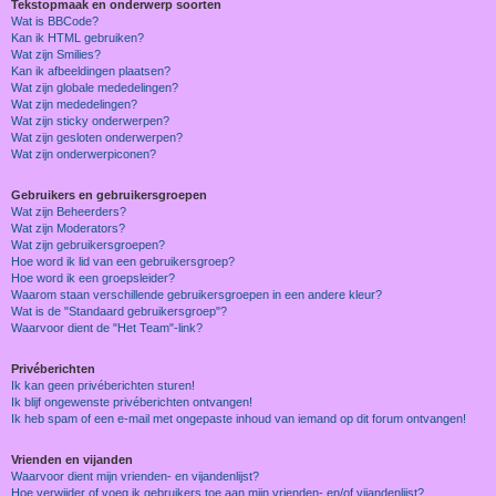
Tekstopmaak en onderwerp soorten
Wat is BBCode?
Kan ik HTML gebruiken?
Wat zijn Smilies?
Kan ik afbeeldingen plaatsen?
Wat zijn globale mededelingen?
Wat zijn mededelingen?
Wat zijn sticky onderwerpen?
Wat zijn gesloten onderwerpen?
Wat zijn onderwerpiconen?
Gebruikers en gebruikersgroepen
Wat zijn Beheerders?
Wat zijn Moderators?
Wat zijn gebruikersgroepen?
Hoe word ik lid van een gebruikersgroep?
Hoe word ik een groepsleider?
Waarom staan verschillende gebruikersgroepen in een andere kleur?
Wat is de "Standaard gebruikersgroep"?
Waarvoor dient de "Het Team"-link?
Privéberichten
Ik kan geen privéberichten sturen!
Ik blijf ongewenste privéberichten ontvangen!
Ik heb spam of een e-mail met ongepaste inhoud van iemand op dit forum ontvangen!
Vrienden en vijanden
Waarvoor dient mijn vrienden- en vijandenlijst?
Hoe verwijder of voeg ik gebruikers toe aan mijn vrienden- en/of vijandenlijst?