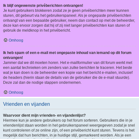
Ik blijf ongewenste privéberichten ontvangen!
Je kunt gebruikers blokkeren zodat ze je geen privéberichten meer kunnen
sturen, dit gebeurt via het gebruikerspaneel. Als je ongepaste privéberichten
ontvangt van een bepaalde gebruiker, neem dan contact op met de beheerder,
deze kan ervoor zorgen dat hij of zij niet langer privéberichten kan sturen of
gebruik de meldknop in het privébericht.
Omhoog
Ik heb spam of een e-mail met ongepaste inhoud van iemand op dit forum
ontvangen!
Jammer dat we dit moeten horen. Het e-mailformulier van dit forum werkt met
een aantal technieken om zenders van zulke berichten te traceren. Het beste
wat je kan doen is de beheerder een kopie van het bericht e-mailen, inclusief
de headers (hierin staan de details van de gebruiker die de e-mail stuurde).
Deze zal dan de nodige stappen ondernemen.
Omhoog
Vrienden en vijanden
Waarvoor dient mijn vrienden- en vijandenlijst?
Hiermee kun je andere gebruikers op het forum sorteren. Gebruikers die in je
vriendenlijst staan worden in het gebruikerspaneel weergegeven zodat je snel
kunt controleren of ze online zijn, of een privébericht kunt sturen. Tevens is het
mogelijk dat hun berichten, in je huidige stijl, gemarkeerd worden. Als je een