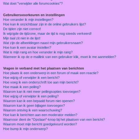
Wat doet "verwijder alle forumcookies"?
Gebruikersvoorkeuren en instellingen
Hoe verander ik mijn instellingen?
Hoe kan ik onzichtbaar zijn in de online gebruikers lijst?
De tijden zijn niet correct!
Ik wijzigde de tijdzone, maar de tijd is nog steeds verkeerd!
Mijn taal zit niet in de lijst!
Wat zijn de afbeeldingen naast mijn gebruikersnaam?
Hoe kan ik een avatar instellen?
Wat is mijn rang en hoe verander ik mijn rang?
Wanneer ik op de e-maillink van een gebruiker klik, moet ik me aanmelden?
Vragen in verband met het plaatsen van berichten
Hoe plaats ik een onderwerp in een forum of maak een reactie?
Hoe wijzig of verwijder ik een bericht?
Hoe voeg ik een onderschrift toe aan mijn bericht?
Hoe maak ik een peiling?
Waarom kan ik niet meer peilingsopties toevoegen?
Hoe wijzig of verwijder ik een peiling?
Waarom kan ik een bepaald forum niet openen?
Waarom kan ik geen bijlagen toevoegen?
Waarom ontving ik een waarschuwing?
Hoe kan ik berichten aan een moderator melden?
Waarvoor dient de "Opslaan"-knop bij het plaatsen van een bericht?
Waarom moet mijn bericht goedgekeurd worden?
Hoe bump ik mijn onderwerp?