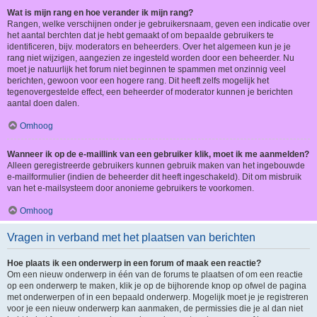
Wat is mijn rang en hoe verander ik mijn rang?
Rangen, welke verschijnen onder je gebruikersnaam, geven een indicatie over
het aantal berchten dat je hebt gemaakt of om bepaalde gebruikers te
identificeren, bijv. moderators en beheerders. Over het algemeen kun je je
rang niet wijzigen, aangezien ze ingesteld worden door een beheerder. Nu
moet je natuurlijk het forum niet beginnen te spammen met onzinnig veel
berichten, gewoon voor een hogere rang. Dit heeft zelfs mogelijk het
tegenovergestelde effect, een beheerder of moderator kunnen je berichten
aantal doen dalen.
Omhoog
Wanneer ik op de e-maillink van een gebruiker klik, moet ik me aanmelden?
Alleen geregistreerde gebruikers kunnen gebruik maken van het ingebouwde
e-mailformulier (indien de beheerder dit heeft ingeschakeld). Dit om misbruik
van het e-mailsysteem door anonieme gebruikers te voorkomen.
Omhoog
Vragen in verband met het plaatsen van berichten
Hoe plaats ik een onderwerp in een forum of maak een reactie?
Om een nieuw onderwerp in één van de forums te plaatsen of om een reactie
op een onderwerp te maken, klik je op de bijhorende knop op ofwel de pagina
met onderwerpen of in een bepaald onderwerp. Mogelijk moet je je registreren
voor je een nieuw onderwerp kan aanmaken, de permissies die je al dan niet