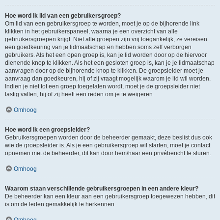
Hoe word ik lid van een gebruikersgroep?
Om lid van een gebruikersgroep te worden, moet je op de bijhorende link
klikken in het gebruikerspaneel, waarna je een overzicht van alle
gebruikersgroepen krijgt. Niet alle groepen zijn vrij toegankelijk, ze vereisen
een goedkeuring van je lidmaatschap en hebben soms zelf verborgen
gebruikers. Als het een open groep is, kan je lid worden door op de hiervoor
dienende knop te klikken. Als het een gesloten groep is, kan je je lidmaatschap
aanvragen door op de bijhorende knop te klikken. De groepsleider moet je
aanvraag dan goedkeuren, hij of zij vraagt mogelijk waarom je lid wil worden.
Indien je niet tot een groep toegelaten wordt, moet je de groepsleider niet
lastig vallen, hij of zij heeft een reden om je te weigeren.
Omhoog
Hoe word ik een groepsleider?
Gebruikersgroepen worden door de beheerder gemaakt, deze beslist dus ook
wie de groepsleider is. Als je een gebruikersgroep wil starten, moet je contact
opnemen met de beheerder, dit kan door hem/haar een privébericht te sturen.
Omhoog
Waarom staan verschillende gebruikersgroepen in een andere kleur?
De beheerder kan een kleur aan een gebruikersgroep toegewezen hebben, dit
is om de leden gemakkelijk te herkennen.