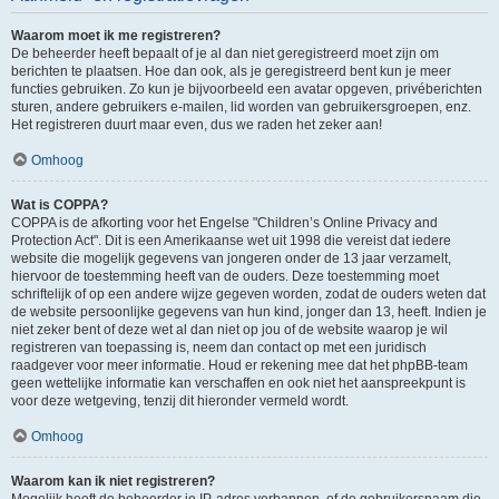
Waarom moet ik me registreren?
De beheerder heeft bepaalt of je al dan niet geregistreerd moet zijn om
berichten te plaatsen. Hoe dan ook, als je geregistreerd bent kun je meer
functies gebruiken. Zo kun je bijvoorbeeld een avatar opgeven, privéberichten
sturen, andere gebruikers e-mailen, lid worden van gebruikersgroepen, enz.
Het registreren duurt maar even, dus we raden het zeker aan!
Omhoog
Wat is COPPA?
COPPA is de afkorting voor het Engelse "Children’s Online Privacy and
Protection Act". Dit is een Amerikaanse wet uit 1998 die vereist dat iedere
website die mogelijk gegevens van jongeren onder de 13 jaar verzamelt,
hiervoor de toestemming heeft van de ouders. Deze toestemming moet
schriftelijk of op een andere wijze gegeven worden, zodat de ouders weten dat
de website persoonlijke gegevens van hun kind, jonger dan 13, heeft. Indien je
niet zeker bent of deze wet al dan niet op jou of de website waarop je wil
registreren van toepassing is, neem dan contact op met een juridisch
raadgever voor meer informatie. Houd er rekening mee dat het phpBB-team
geen wettelijke informatie kan verschaffen en ook niet het aanspreekpunt is
voor deze wetgeving, tenzij dit hieronder vermeld wordt.
Omhoog
Waarom kan ik niet registreren?