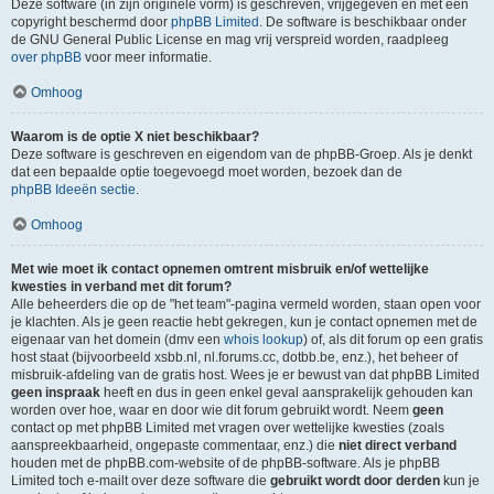
Deze software (in zijn originele vorm) is geschreven, vrijgegeven en met een
copyright beschermd door
phpBB Limited
. De software is beschikbaar onder
de GNU General Public License en mag vrij verspreid worden, raadpleeg
over phpBB
voor meer informatie.
Omhoog
Waarom is de optie X niet beschikbaar?
Deze software is geschreven en eigendom van de phpBB-Groep. Als je denkt
dat een bepaalde optie toegevoegd moet worden, bezoek dan de
phpBB Ideeën sectie
.
Omhoog
Met wie moet ik contact opnemen omtrent misbruik en/of wettelijke
kwesties in verband met dit forum?
Alle beheerders die op de "het team"-pagina vermeld worden, staan open voor
je klachten. Als je geen reactie hebt gekregen, kun je contact opnemen met de
eigenaar van het domein (dmv een
whois lookup
) of, als dit forum op een gratis
host staat (bijvoorbeeld xsbb.nl, nl.forums.cc, dotbb.be, enz.), het beheer of
misbruik-afdeling van de gratis host. Wees je er bewust van dat phpBB Limited
geen inspraak
heeft en dus in geen enkel geval aansprakelijk gehouden kan
worden over hoe, waar en door wie dit forum gebruikt wordt. Neem
geen
contact op met phpBB Limited met vragen over wettelijke kwesties (zoals
aanspreekbaarheid, ongepaste commentaar, enz.) die
niet direct verband
houden met de phpBB.com-website of de phpBB-software. Als je phpBB
Limited toch e-mailt over deze software die
gebruikt wordt door derden
kun je