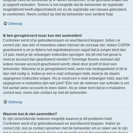
Mogelijk heeft de beheerder je IP-adres verbannen, of de gebruikersnaam die
je opgeeft verboden. Tevens is het mogelijk dat de beheerder de registratie
mogelijkheid heeft uitgeschakeld om zo de registratie van nieuwe gebruikers
te voorkomen. Neem contact op met de beheerder voor verdere hulp.
Omhoog
Ik ben geregistreerd maar kan niet aanmelden!
Controleer eerst of je gebruikersnaam en wachtwoord kloppen. Indien ze
correct zijn, kan één of meerdere zaken hiervan de oorzaak zijn. Indien COPPA
geactiveerd is en je tijdens het registratieproces opgaf dat je jonger bent dan
13 jaar, moet je de ontvangen instructies opvolgen. Als dit niet het geval is,
moet je account dan geactiveerd worden? Sommige forums vereisen dat
iedere nieuwe account geactiveerd wordt, ofwel door jezelf of door een
beheerder. Wanneer je je geregistreerd hebt, werd ook medegedeeld of dit al
dan niet nodig is. Indien je een e-mail ontvangen hebt, moet je de daarin
opgegeven instructies volgen. Als je nooit een e-mail ontvangen hebt, was het
opgegeven e-mailadres dan wel juist? Één van de redenen van activatie is om
het aantal valse accounts te doen dalen. Als je zeker bent dat je e-mailadres
correct was, neem dan contact op met de beheerder.
Omhoog
Waarom kan ik niet aanmelden?
Er zijn verschillende redenen mogelijk waarom je dit probleem hebt.
Controleer eerst of je gebruikersnaam en wachtwoord kloppen. Indien ze
correct zijn, kun je contact opnemen met de beheerder om er zeker van te zijn