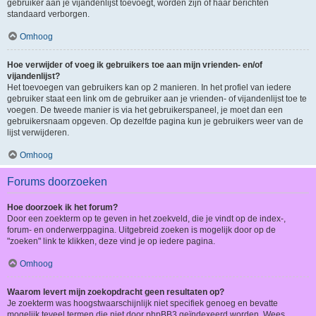
gebruiker aan je vijandenlijst toevoegt, worden zijn of haar berichten
standaard verborgen.
Omhoog
Hoe verwijder of voeg ik gebruikers toe aan mijn vrienden- en/of
vijandenlijst?
Het toevoegen van gebruikers kan op 2 manieren. In het profiel van iedere
gebruiker staat een link om de gebruiker aan je vrienden- of vijandenlijst toe te
voegen. De tweede manier is via het gebruikerspaneel, je moet dan een
gebruikersnaam opgeven. Op dezelfde pagina kun je gebruikers weer van de
lijst verwijderen.
Omhoog
Forums doorzoeken
Hoe doorzoek ik het forum?
Door een zoekterm op te geven in het zoekveld, die je vindt op de index-,
forum- en onderwerppagina. Uitgebreid zoeken is mogelijk door op de
"zoeken" link te klikken, deze vind je op iedere pagina.
Omhoog
Waarom levert mijn zoekopdracht geen resultaten op?
Je zoekterm was hoogstwaarschijnlijk niet specifiek genoeg en bevatte
mogelijk teveel termen die niet door phpBB3 geïndexeerd worden. Wees